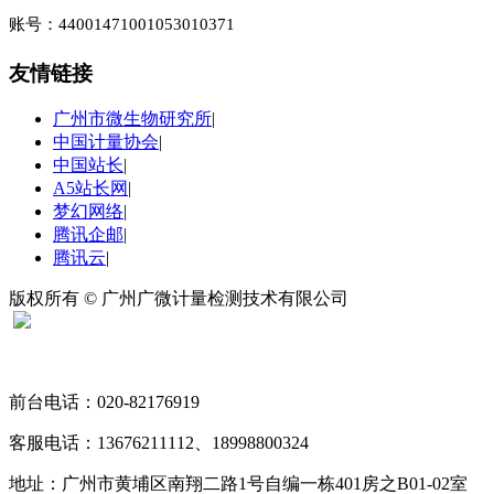
账号：44001471001053010371
友情链接
广州市微生物研究所
|
中国计量协会
|
中国站长
|
A5站长网
|
梦幻网络
|
腾讯企邮
|
腾讯云
|
版权所有 © 广州广微计量检测技术有限公司
扫码关注“广微计量”
前台电话：020-82176919
客服电话：13676211112、18998800324
地址：广州市黄埔区南翔二路1号自编一栋401房之B01-02室