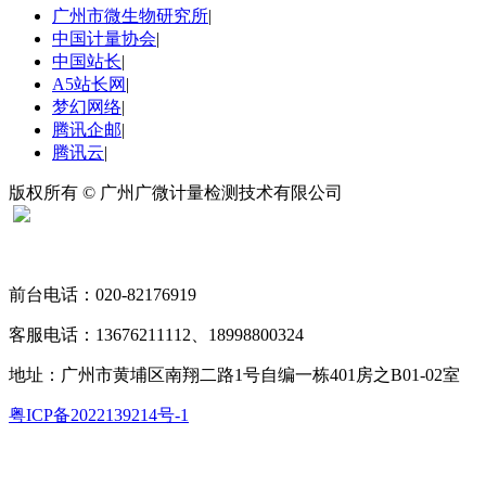
广州市微生物研究所
|
中国计量协会
|
中国站长
|
A5站长网
|
梦幻网络
|
腾讯企邮
|
腾讯云
|
版权所有 © 广州广微计量检测技术有限公司
扫码关注“广微计量”
前台电话：020-82176919
客服电话：13676211112、18998800324
地址：广州市黄埔区南翔二路1号自编一栋401房之B01-02室
粤ICP备2022139214号-1