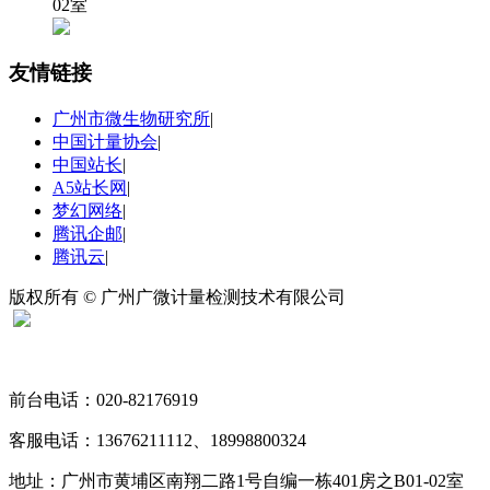
02室
友情链接
广州市微生物研究所
|
中国计量协会
|
中国站长
|
A5站长网
|
梦幻网络
|
腾讯企邮
|
腾讯云
|
版权所有 © 广州广微计量检测技术有限公司
扫码关注“广微计量”
前台电话：020-82176919
客服电话：13676211112、18998800324
地址：广州市黄埔区南翔二路1号自编一栋401房之B01-02室